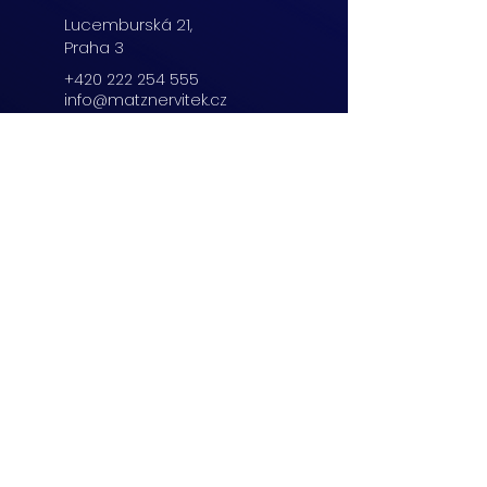
Lucemburská
21,
Praha 3
+420 222 254 555
info@matznervitek.cz
Beranových 65,
Praha 9
+420 222 254 555
info@matznervitek.cz
Lipová 28a,
Brno
+420 703 670 803
info@matznervitek.cz
VIS LEGIS