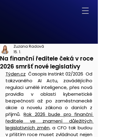
Zuzana Radová
15. 1.
Na finanční ředitele čeká v roce
2026 smršť nové legislativy
Týden.cz
  Časopis Instinkt 02/2026  Od 
takzvaného AI Actu, zavádějícího 
regulaci umělé inteligence, přes nová 
pravidla v oblasti kybernetické 
bezpečnosti až po zaměstnanecké 
akcie a novelu zákona o daních z 
příjmů. 
Rok 2026 bude pro finanční 
ředitele ve znamení důležitých 
legislativních změn,
 a CFO tak budou 
v příštím roce muset zvládnout nejen 