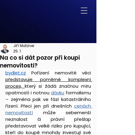
Jiří Matzner
25. 1.
Na co si dát pozor při koupi
nemovitosti?
bydlet.cz
Pořízení nemovité věci 
představuje poměrně komplexní 
proces, 
který si žádá značnou míru 
opatrnosti i notnou 
dávku
 formalismu 
– zejména pak ve fázi katastrálního 
řízení. Přeci jen při dnešních 
cenách 
nemovitostí
 může sebemenší 
neznalost či právní přešlap 
představovat velké riziko pro kupující, 
kteří do koupě mnohdy investují své 