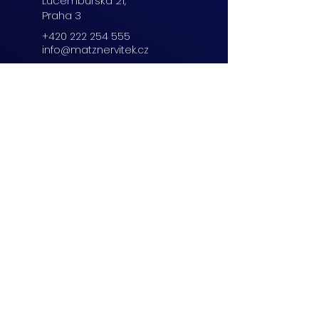
Lucemburská
21,
Praha 3
+420 222 254 555
info@matznervitek.cz
Beranových 65,
Praha 9
+420 222 254 555
info@matznervitek.cz
Lipová 28a,
Brno
+420 703 670 803
info@matznervitek.cz
VIS LEGIS