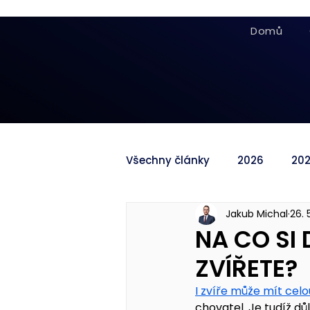
Domů
Všechny články
2026
20
Jakub Michal
26. 
NA CO SI
ZVÍŘETE?
I zvíře může mít celo
chovatel. Je tudíž dů