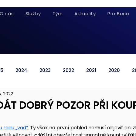
O nás
Služby
Tým
Aktuality
Pro Bono
25
2024
2023
2022
2021
2020
2
5. 2022
 DÁT DOBRÝ POZOR PŘI KOUP
u řadu „vad“.
 Ty však na první pohled nemusí objevit ani 
ležité věnovat zvláštní obezřetnost samotné koupi zvířát