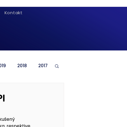
Kontakt
019
2018
2017
I
zkušený 
ka, respektive 