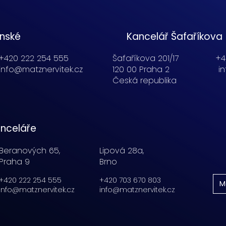
enské
Kancelář Šafaříkova
+420 222 254 555
Šafaříkova 201/17
+4
info@matznervitek.cz
120 00 Praha 2
i
Česká republika
nceláře
Beranových 65,
Lipová 28a,
Praha 9
Brno
+420 222 254 555
+420 703 670 803
M
info@matznervitek.cz
info@matznervitek.cz