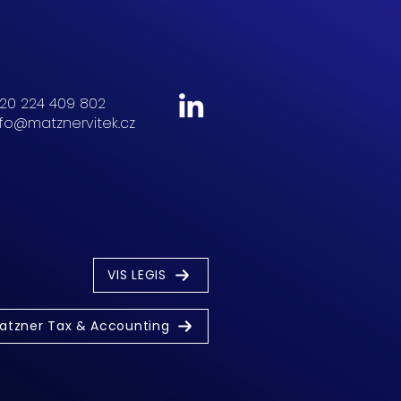
20 224 409 802
nfo@matznervitek.cz
VIS LEGIS
atzner Tax & Accounting