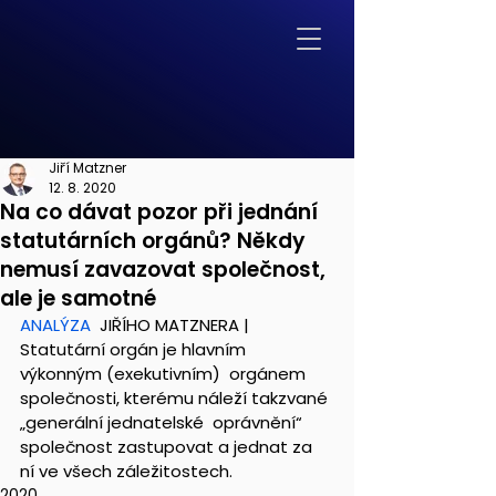
Jiří Matzner
12. 8. 2020
Na co dávat pozor při jednání
statutárních orgánů? Někdy
nemusí zavazovat společnost,
ale je samotné
ANALÝZA
  JIŘÍHO MATZNERA | 
Statutární orgán je hlavním 
výkonným (exekutivním)  orgánem 
společnosti, kterému náleží takzvané 
„generální jednatelské  oprávnění“ 
společnost zastupovat a jednat za 
ní ve všech záležitostech.
2020