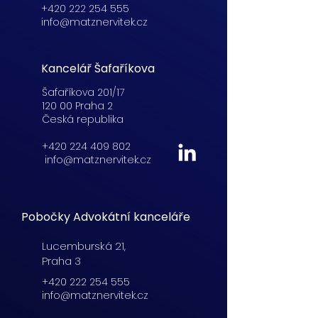
+420 222 254 555
info@matznervitek.cz
Kancelář Šafaříkova
Šafaříkova 201/17
120 00 Praha 2
Česká republika
+420 224 409 802
info@matznervitek.cz
Pobočky Advokátní kanceláře
Lucemburská
21,
Praha 3
+420 222 254 555
info@matznervitek.cz