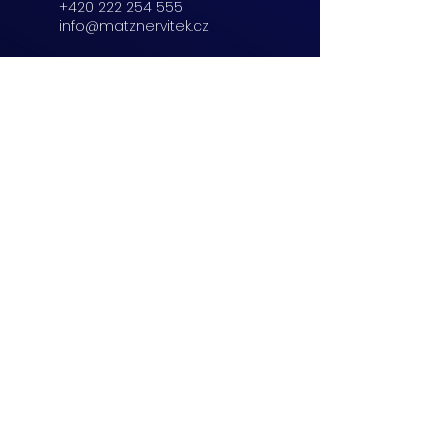
+420 222 254 555
info@matznervitek.cz
Beranových 65,
Praha 9
+420 222 254 555
info@matznervitek.cz
Lipová 28a,
Brno
+420 703 670 803
info@matznervitek.cz
VIS LEGIS
Matzner Tax & Accounting