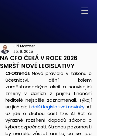
Jiří Matzner
25. 9. 2025
NA CFO ČEKÁ V ROCE 2026
SMRŠŤ NOVÉ LEGISLATIVY
CFOtrends 
Nová pravidla v zákonu o 
účetnictví, dění kolem 
zaměstnaneckých akcií a související 
změny v daních z příjmu finanční 
ředitelé nejspíše zaznamenali. Týkají 
se jich ale i 
další legislativní novinky.
 Ať 
už jde o druhou část tzv. AI Act či 
výrazné rozšíření dopadů zákona o 
kyberbezpečnosti. Stranou pozornosti 
by nemělo zůstat ani to, co se  po 