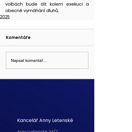
volbách bude dít kolem exekucí a 
obecně vymáhání dluhů.
2025
Komentáře
Napsat komentář...
Kancelář Anny Letenské
Anny Letenské 34/7