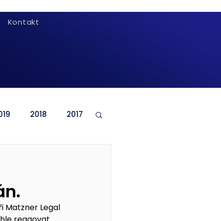
Kontakt
019
2018
2017
án.
i Matzner Legal 
hle reagovat 