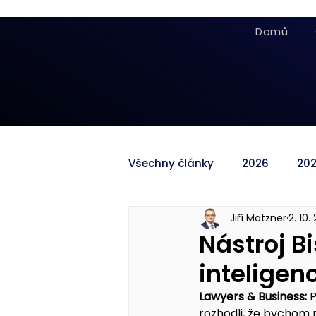
Domů
Všechny články
2026
20
Jiří Matzner
2. 10.
Nástroj B
inteligen
Lawyers & Business: 
P
rozhodli, že bychom 