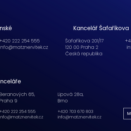
enské
Kancelář Šafaříkova
+420 222 254 555
Šafaříkova 201/17
+4
info@matznervitek.cz
120 00 Praha 2
i
Česká republika
nceláře
Beranových 65,
Lipová 28a,
Praha 9
Brno
+420 222 254 555
+420 703 670 803
M
info@matznervitek.cz
info@matznervitek.cz