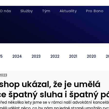
O nás
Služby
Tým
Aktuality
Pro Bono
25
2024
2023
2022
2021
2020
2
 2023
ishop ukázal, že je umělá
ce špatný sluha i špatný p
řed několika lety jsme se v rámci naší advokátní kancelář
měli udělat něco, co by nám na jedné straně umožnilo ryc