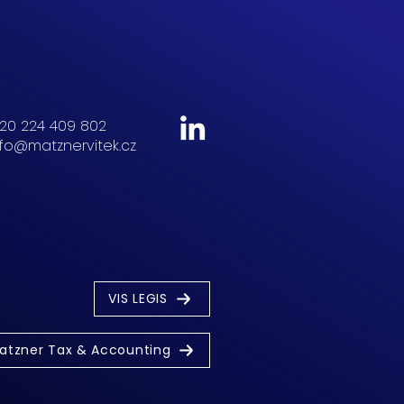
20 224 409 802
nfo@matznervitek.cz
VIS LEGIS
atzner Tax & Accounting