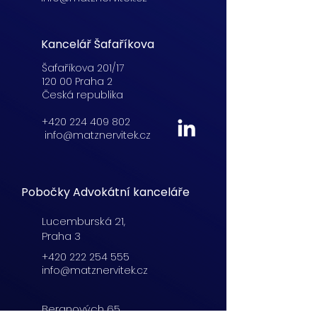
Kancelář Šafaříkova
Šafaříkova 201/17
120 00 Praha 2
Česká republika
+420 224 409 802
info@matznervitek.cz
Pobočky Advokátní kanceláře
Lucemburská
21,
Praha 3
+420 222 254 555
info@matznervitek.cz
Beranových 65,