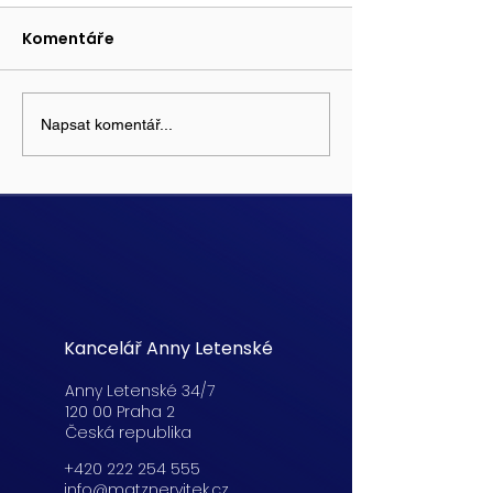
Komentáře
Napsat komentář...
Kancelář Anny Letenské
Anny Letenské 34/7
120 00 Praha 2
Česká republika
+420 222 254 555
info@matznervitek.cz