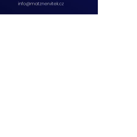
info@matznervitek.cz
Beranových 65,
Praha 9
+420 222 254 555
info@matznervitek.cz
Lipová 28a,
Brno
+420 703 670 803
info@matznervitek.cz
VIS LEGIS
Matzner Tax & Accounting