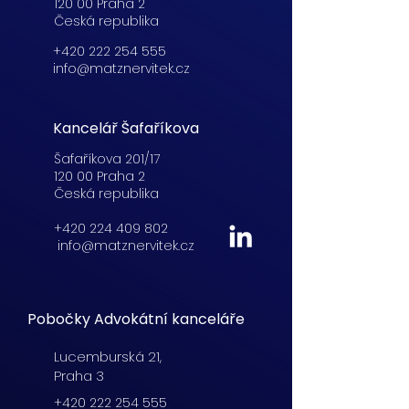
120 00 Praha 2
Česká republika
+420 222 254 555
info@matznervitek.cz
Kancelář Šafaříkova
Šafaříkova 201/17
120 00 Praha 2
Česká republika
+420 224 409 802
info@matznervitek.cz
Pobočky Advokátní kanceláře
Lucemburská
21,
Praha 3
+420 222 254 555