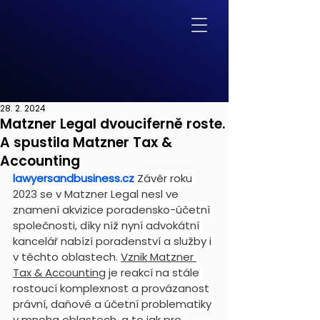
28. 2. 2024
Matzner Legal dvouciferně roste.
A spustila Matzner Tax &
Accounting
lawyersandbusiness.cz
Závěr roku 
2023 se v Matzner Legal nesl ve 
znamení akvizice poradensko-účetní 
společnosti, díky níž nyní advokátní 
kancelář nabízí poradenství a služby i 
v těchto oblastech. 
Vznik Matzner 
Tax & Accounting
 je reakcí na stále 
rostoucí komplexnost a provázanost 
právní, daňové a účetní problematiky 
v mnoha oblastech, a to jak pro 