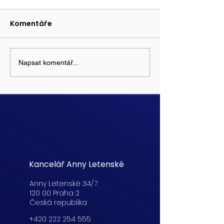
Komentáře
Napsat komentář...
Kancelář Anny Letenské
Anny Letenské 34/7
120 00 Praha 2
Česká republika
+420 222 254 555