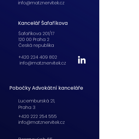
info@matznervitek.cz
Kancelář Šafaříkova
Šafaříkova 201/17
120 00 Praha 2
Česká republika
+420 224 409 802
info@matznervitek.cz
Pobočky Advokátní kanceláře
Lucemburská
21,
Praha 3
+420 222 254 555
info@matznervitek.cz