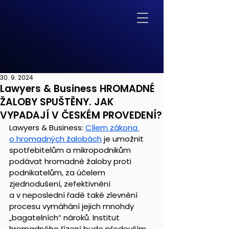
30. 9. 2024
Lawyers & Business HROMADNÉ
ŽALOBY SPUŠTĚNY. JAK
VYPADAJÍ V ČESKÉM PROVEDENÍ?
Lawyers & Business: 
Cílem zákona 
o hromadných žalobách
 je umožnit 
spotřebitelům a mikropodnikům 
podávat hromadné žaloby proti 
podnikatelům, za účelem 
zjednodušení, zefektivnění 
a v neposlední řadě také zlevnění 
procesu vymáhání jejich mnohdy 
„bagatelních“ nároků. Institut 
hromadného řízení bude především 