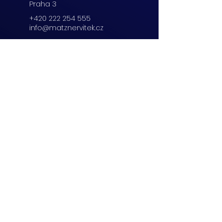
Praha 3
+420 222 254 555
info@matznervitek.cz
Beranových 65,
Praha 9
+420 222 254 555
info@matznervitek.cz
Lipová 28a,
Brno
+420 703 670 803
info@matznervitek.cz
VIS LEGIS