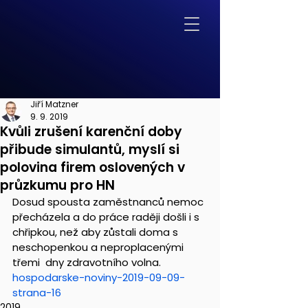
Jiří Matzner
9. 9. 2019
Kvůli zrušení karenční doby
přibude simulantů, myslí si
polovina firem oslovených v
průzkumu pro HN
Dosud spousta zaměstnanců nemoc 
přecházela a do práce raději došli i s  
chřipkou, než aby zůstali doma s 
neschopenkou a neproplacenými 
třemi  dny zdravotního volna.
hospodarske-noviny-2019-09-09-
strana-16
2019