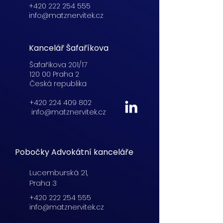
+420 222 254 555
info@matznervitek.cz
Kancelář Šafaříkova
Šafaříkova 201/17
120 00 Praha 2
Česká republika
+420 224 409 802
info@matznervitek.cz
Pobočky Advokátní kanceláře
Lucemburská
21,
Praha 3
+420 222 254 555
info@matznervitek.cz