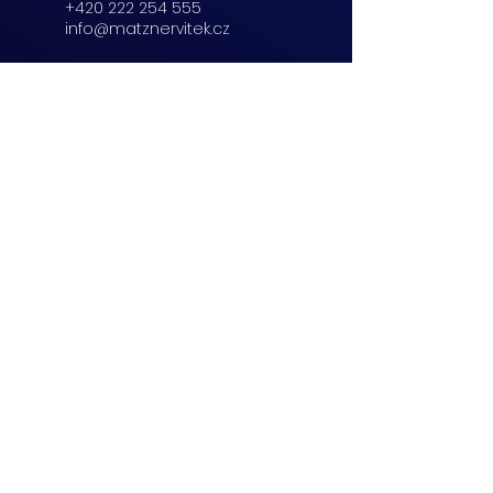
+420 222 254 555
info@matznervitek.cz
Beranových 65,
Praha 9
+420 222 254 555
info@matznervitek.cz
Lipová 28a,
Brno
+420 703 670 803
info@matznervitek.cz
VIS LEGIS
Matzner Tax & Accounting