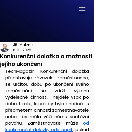
Jiří Matzner
6. 10. 2025
Konkurenční doložka a možnosti
jejího ukončení
TechMagazin: 
Konkurenční doložka 
představuje závazek  zaměstnance, 
že určitou dobu po ukončení svého 
zaměstnání se zdrží výkonu 
výdělečné činnosti,  nejdéle však po 
dobu 1 roku, která by byla shodná  s 
předmětem činnosti zaměstnavatele 
nebo  by měla vůči němu soutěžní 
povahu. Zaměstnavatel může 
od 
konkurenční doložky odstoupit
, pokud 