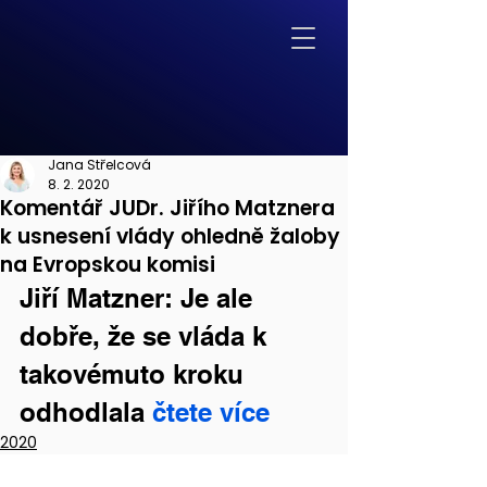
Jana Střelcová
8. 2. 2020
Komentář JUDr. Jiřího Matznera
k usnesení vlády ohledně žaloby
na Evropskou komisi
Jiří Matzner: Je ale 
dobře, že se vláda k 
takovémuto kroku 
odhodlala 
čtete více
2020