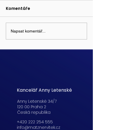
Komentáře
Napsat komentář...
Kancelář Anny Letenské
Anny Letenské 34/7
120 00 Praha 2
Česká republika
+420 222 254 555
info@matznervitek.cz