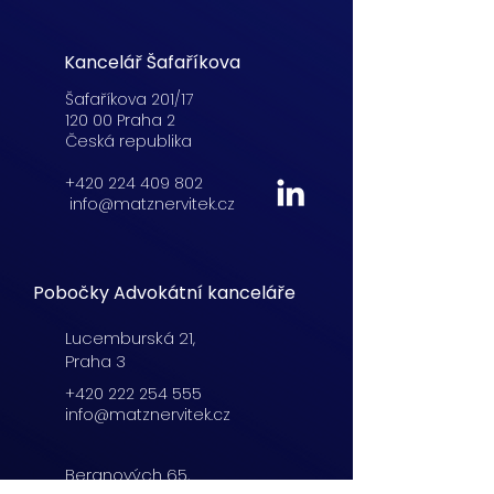
Kancelář Šafaříkova
Šafaříkova 201/17
120 00 Praha 2
Česká republika
+420 224 409 802
info@matznervitek.cz
Pobočky Advokátní kanceláře
Lucemburská
21,
Praha 3
+420 222 254 555
info@matznervitek.cz
Beranových 65,