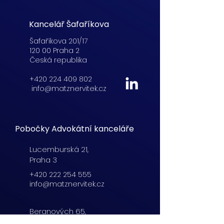
Kancelář Šafaříkova
Šafaříkova 201/17
120 00 Praha 2
Česká republika
+420 224 409 802
info@matznervitek.cz
Pobočky Advokátní kanceláře
Lucemburská
21,
Praha 3
+420 222 254 555
info@matznervitek.cz
Beranových 65,
Praha 9