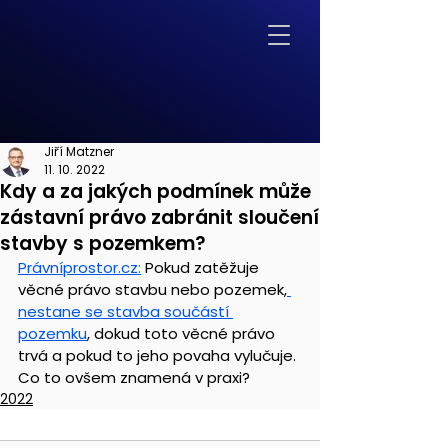
Jiří Matzner
11. 10. 2022
Kdy a za jakých podmínek může
zástavní právo zabránit sloučení
stavby s pozemkem?
Právníprostor.cz:
 Pokud zatěžuje 
věcné právo stavbu nebo pozemek,
nestane se stavba součástí 
pozemku
, dokud toto věcné právo 
trvá a pokud to jeho povaha vylučuje. 
Co to ovšem znamená v praxi?
2022