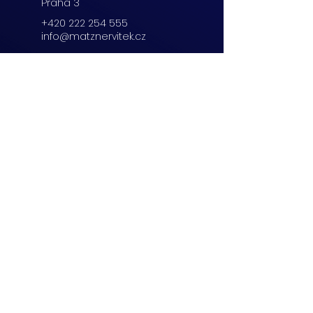
Praha 3
+420 222 254 555
info@matznervitek.cz
Beranových 65,
Praha 9
+420 222 254 555
info@matznervitek.cz
Lipová 28a,
Brno
+420 703 670 803
info@matznervitek.cz
VIS LEGIS
Matzner Tax & Accounting