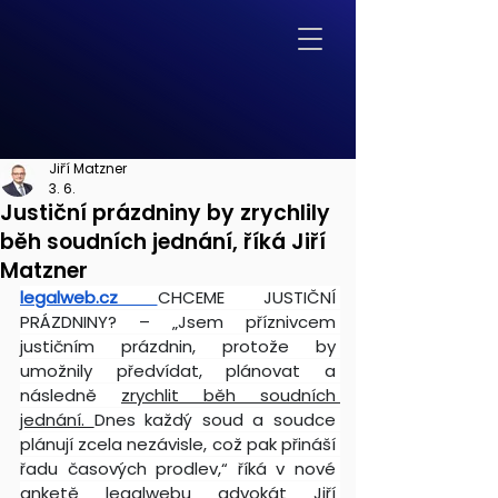
Jiří Matzner
3. 6.
Justiční prázdniny by zrychlily
běh soudních jednání, říká Jiří
Matzner
legalweb.cz
CHCEME JUSTIČNÍ 
PRÁZDNINY? – „Jsem příznivcem 
justičním prázdnin, protože by 
umožnily předvídat, plánovat a 
následně 
zrychlit běh soudních 
jednání. 
Dnes každý soud a soudce 
plánují zcela nezávisle, což pak přináší 
řadu časových prodlev,“ říká v nové 
anketě legalwebu advokát Jiří 