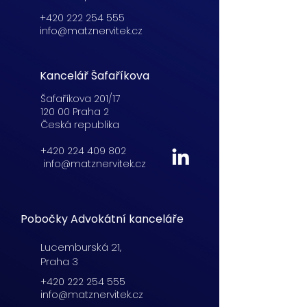
+420 222 254 555
info@matznervitek.cz
Kancelář Šafaříkova
Šafaříkova 201/17
120 00 Praha 2
Česká republika
+420 224 409 802
info@matznervitek.cz
Pobočky Advokátní kanceláře
Lucemburská
21,
Praha 3
+420 222 254 555
info@matznervitek.cz