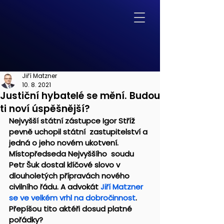
Jiří Matzner
10. 8. 2021
Justiční hybatelé se mění. Budou
ti noví úspěšnější?
Nejvyšší státní zástupce Igor Stříž 
pevně uchopil státní  zastupitelství a 
jedná o jeho novém ukotvení. 
Místopředseda Nejvyššího  soudu 
Petr Šuk dostal klíčové slovo v 
dlouholetých přípravách nového  
civilního řádu. A advokát 
Jiří Matzner 
se ve velkém vrhl na dobročinnost
. 
Přepíšou tito aktéři dosud platné 
pořádky?