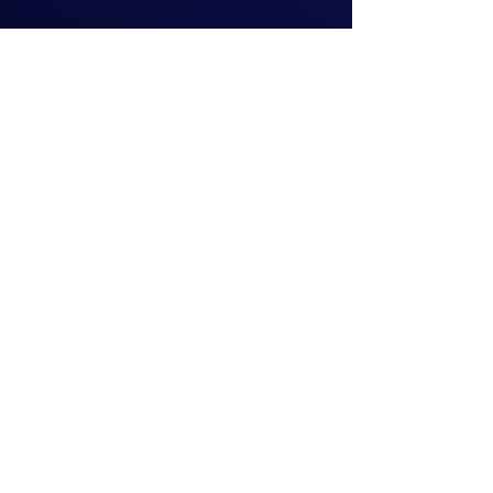
Beranových 65,
Praha 9
+420 222 254 555
info@matznervitek.cz
Lipová 28a,
Brno
+420 703 670 803
info@matznervitek.cz
VIS LEGIS
Matzner Tax & Accounting