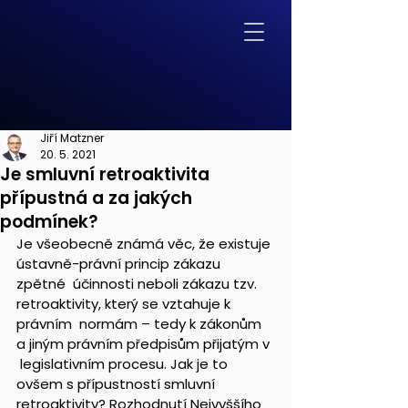
Jiří Matzner
20. 5. 2021
Je smluvní retroaktivita
přípustná a za jakých
podmínek?
Je všeobecně známá věc, že existuje 
ústavně-právní princip zákazu 
zpětné  účinnosti neboli zákazu tzv. 
retroaktivity, který se vztahuje k 
právním  normám – tedy k zákonům 
a jiným právním předpisům přijatým v 
 legislativním procesu. Jak je to 
ovšem s přípustností smluvní  
retroaktivity? Rozhodnutí Nejvyššího 