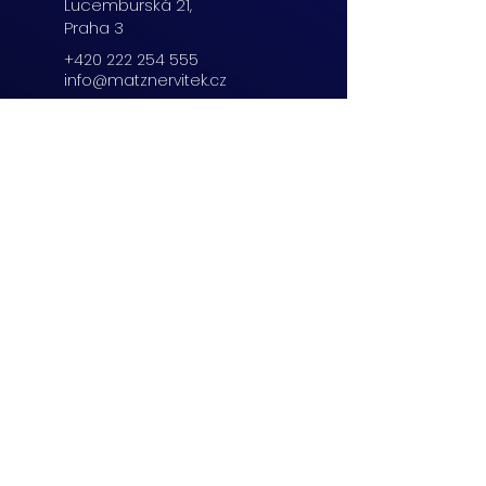
Lucemburská
21,
Praha 3
+420 222 254 555
info@matznervitek.cz
Beranových 65,
Praha 9
+420 222 254 555
info@matznervitek.cz
Lipová 28a,
Brno
+420 703 670 803
info@matznervitek.cz
VIS LEGIS