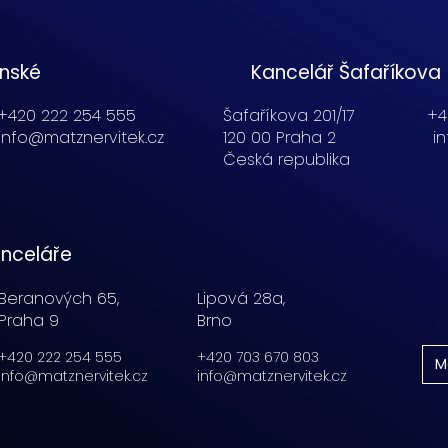
enské
Kancelář Šafaříkova
+420 222 254 555
Šafaříkova 201/17
+4
info@matznervitek.cz
120 00 Praha 2
i
Česká republika
nceláře
Beranových 65,
Lipová 28a,
Praha 9
Brno
+420 222 254 555
+420 703 670 803
M
info@matznervitek.cz
info@matznervitek.cz