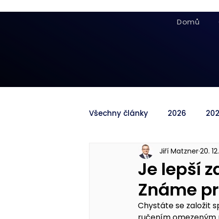
Domů
Všechny články
2026
20
Jiří Matzner
20. 12
Je lepší 
Známe pro
Chystáte se založit s
ručením omezeným neb