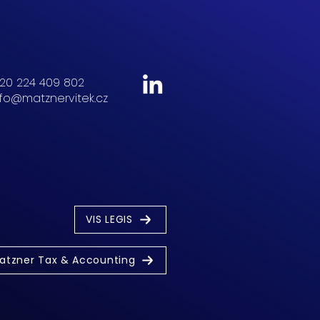
20 224 409 802
nfo@matznervitek.cz
VIS LEGIS
atzner Tax & Accounting