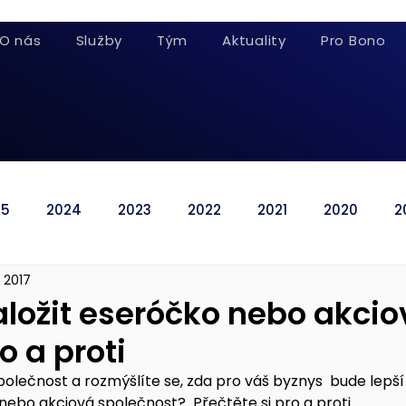
O nás
Služby
Tým
Aktuality
Pro Bono
25
2024
2023
2022
2021
2020
2
. 2017
založit eseróčko nebo akci
 a proti
polečnost a rozmýšlíte se, zda pro váš byznys  bude lepší
o akciová společnost?  Přečtěte si pro a proti.