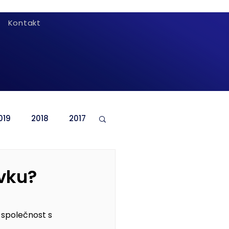
Kontakt
019
2018
2017
ovku?
 společnost s 