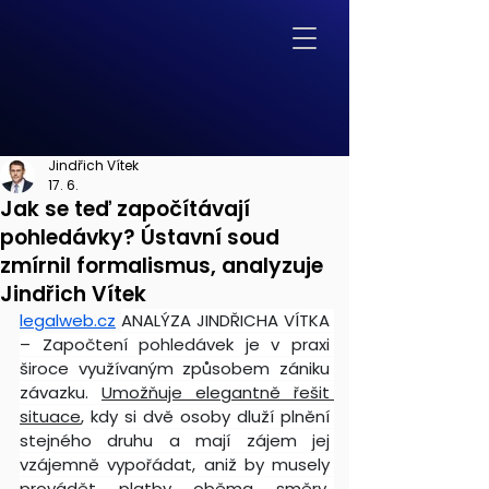
Jindřich Vítek
17. 6.
Jak se teď započítávají
pohledávky? Ústavní soud
zmírnil formalismus, analyzuje
Jindřich Vítek
legalweb.cz
ANALÝZA JINDŘICHA VÍTKA 
– Započtení pohledávek je v praxi 
široce využívaným způsobem zániku 
závazku. 
Umožňuje elegantně řešit 
situace
, kdy si dvě osoby dluží plnění 
stejného druhu a mají zájem jej 
vzájemně vypořádat, aniž by musely 
provádět platby oběma směry. 