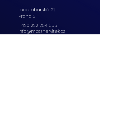
Lucemburská
21,
Praha 3
+420 222 254 555
info@matznervitek.cz
Beranových 65,
Praha 9
+420 222 254 555
info@matznervitek.cz
Lipová 28a,
Brno
+420 703 670 803
info@matznervitek.cz
VIS LEGIS