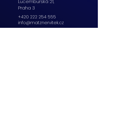
Lucemburská
21,
Praha 3
+420 222 254 555
info@matznervitek.cz
Beranových 65,
Praha 9
+420 222 254 555
info@matznervitek.cz
Lipová 28a,
Brno
+420 703 670 803
info@matznervitek.cz
VIS LEGIS