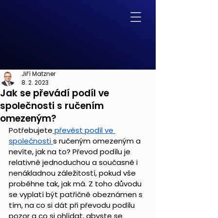
Jiří Matzner
8. 2. 2023
Jak se převádí podíl ve
společnosti s ručením
omezeným?
Potřebujete
 převést podíl ve 
společnosti 
s ručeným omezeným a 
nevíte, jak na to? Převod podílu je 
relativně jednoduchou a současně i 
nenákladnou záležitostí, pokud vše 
proběhne tak, jak má. Z toho důvodu 
se vyplatí být patřičně obeznámen s 
tím, na co si dát při převodu podílu 
pozor a co si ohlídat, abyste se 