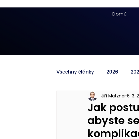
Domů
Všechny články
2026
20
Jiří Matzner
6. 3. 
Jak postu
abyste s
komplika