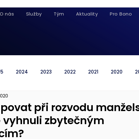
O nás
Služby
Tým
Aktuality
Pro Bono
25
2024
2023
2022
2021
2020
2
2020
povat při rozvodu manžels
e vyhnuli zbytečným
cím?