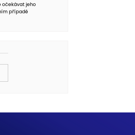
e očekávat jeho 
lním případě 