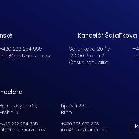
enské
Kancelář Šafaříkova
+420 222 254 555
Šafaříkova 201/17
+4
info@matznervitek.cz
120 00 Praha 2
i
Česká republika
nceláře
Beranových 65,
Lipová 28a,
Praha 9
Brno
+420 222 254 555
+420 703 670 803
M
info@matznervitek.cz
info@matznervitek.cz