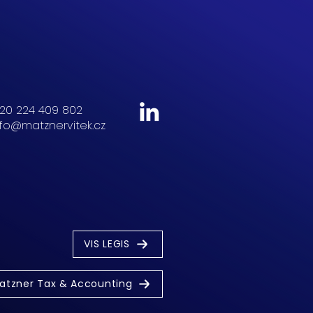
20 224 409 802
nfo@matznervitek.cz
VIS LEGIS
atzner Tax & Accounting