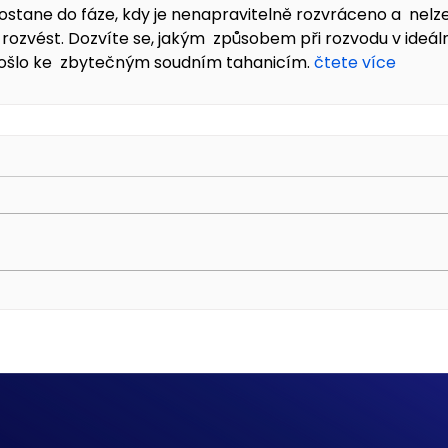
ostane do fáze, kdy je nenapravitelně rozvráceno a  nelz
j rozvést. Dozvíte se, jakým  způsobem při rozvodu v ideá
ošlo ke  zbytečným soudním tahanicím. 
čtete více