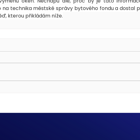
výměnu oken. Nechápu ale, proč by je tato informace
o na technika městské správy bytového fondu a dostal pr
ď, kterou přikládám níže.