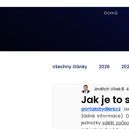
Domů
Všechny články
2026
20
Jindřich Vítek
8. 
Jak je to
portalobydleni.cz
Js
žádné informace). D
jednotky 
sdělit způs