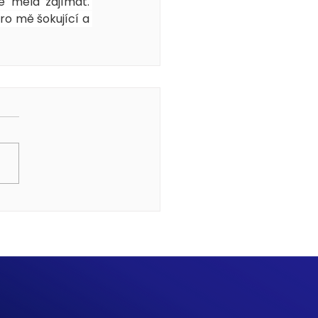
 měla zajímat. 
o mě šokující a 