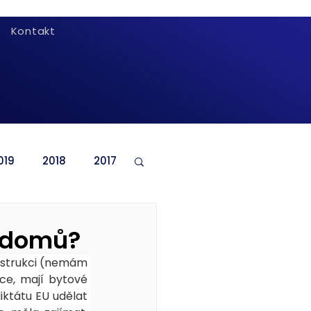
Kontakt
019
2018
2017
h domů?
nstrukci (nemám 
e, mají bytové 
ktátu EU udělat 