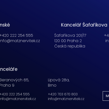
enské
Kancelář Šafaříkova
+420 222 254 555
Šafaříkova 201/17
+4
info@matznervitek.cz
120 00 Praha 2
i
Česká republika
nceláře
Beranových 65,
Lipová 28a,
Praha 9
Brno
+420 222 254 555
+420 703 670 803
M
info@matznervitek.cz
info@matznervitek.cz