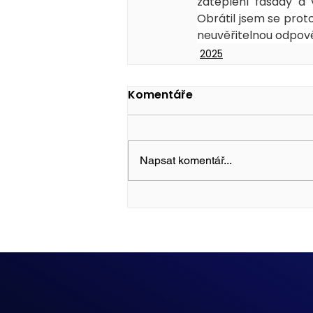
zateplení fasády a 
Obrátil jsem se prot
neuvěřitelnou odpově
2025
Komentáře
Napsat komentář...