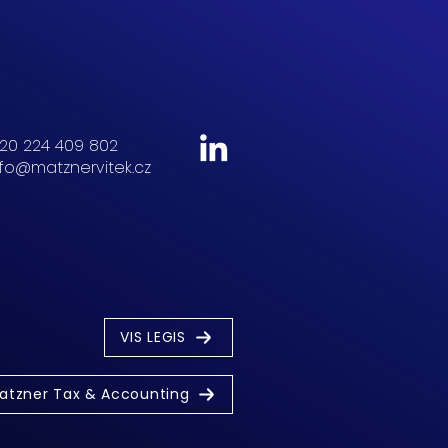
20 224 409 802
nfo@matznervitek.cz
VIS LEGIS
atzner Tax & Accounting