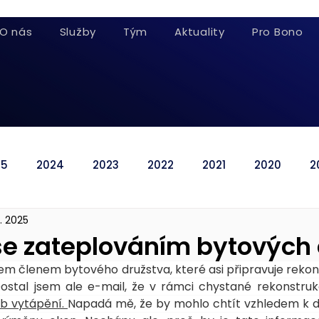
O nás
Služby
Tým
Aktuality
Pro Bono
25
2024
2023
2022
2021
2020
2
4. 2025
 se zateplováním bytovýc
em členem bytového družstva, které asi připravuje reko
ostal jsem ale e-mail, že v rámci chystané rekonstrukc
ob vytápění. 
Napadá mě, že by mohlo chtít vzhledem k di