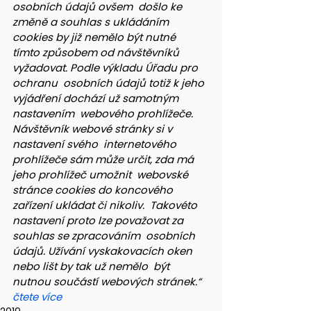
osobních údajů ovšem  došlo ke 
změně a souhlas s ukládáním 
cookies by již nemělo být nutné  
tímto způsobem od návštěvníků 
vyžadovat. Podle výkladu Úřadu pro 
ochranu  osobních údajů totiž k jeho 
vyjádření dochází už samotným 
nastavením  webového prohlížeče. 
Návštěvník webové stránky si v 
nastavení svého  internetového 
prohlížeče sám může určit, zda má 
jeho prohlížeč umožnit  webovské 
stránce cookies do koncového 
zařízení ukládat či nikoliv.  Takovéto 
nastavení proto lze považovat za 
souhlas se zpracováním  osobních 
údajů. Užívání vyskakovacích oken 
nebo lišt by tak už nemělo  být 
nutnou součástí webových stránek.“  
čtete více