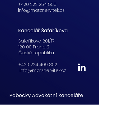
+420 222 254 555
info@matznervitek.cz
Kancelář Šafaříkova
Šafaříkova 201/17
120 00 Praha 2
Česká republika
+420 224 409 802
info@matznervitek.cz
Pobočky Advokátní kanceláře
Lucemburská
21,
Praha 3
+420 222 254 555
info@matznervitek.cz