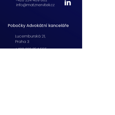
+420 224 409 802
info@matznervitek.cz
Pobočky Advokátní kanceláře
Lucemburská
21,
Praha 3
+420 222 254 555
info@matznervitek.cz
Beranových 65,
Praha 9
+420 222 254 555
info@matznervitek.cz
Lipová 28a,
Brno
+420 703 670 803