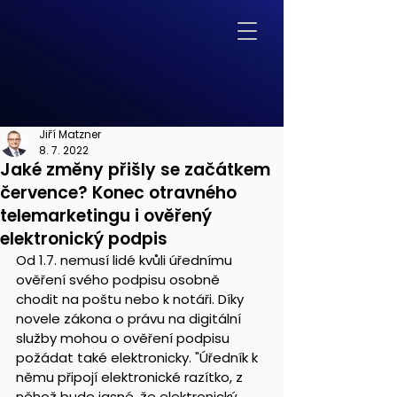
Jiří Matzner
8. 7. 2022
Jaké změny přišly se začátkem
července? Konec otravného
telemarketingu i ověřený
elektronický podpis
Od 1.7. nemusí lidé kvůli úřednímu 
ověření svého podpisu osobně 
chodit na poštu nebo k notáři. Díky 
novele zákona o právu na digitální 
služby mohou o ověření podpisu 
požádat také elektronicky. "Úředník k 
němu připojí elektronické razítko, z 
něhož bude jasné, že elektronický 