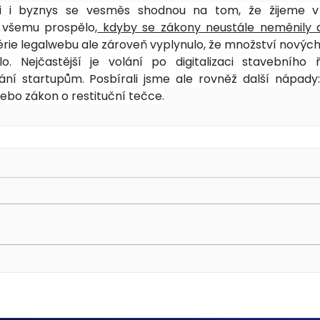
i i byznys se vesměs shodnou na tom, že žijeme v 
 všemu prospělo,
 kdyby se zákony neustále neměnily a 
 série legalwebu ale zároveň vyplynulo, že množství nových
. Nejčastější je volání po digitalizaci stavebního 
ání startupům. Posbírali jsme ale rovněž další nápady:
ebo zákon o restituční tečce.