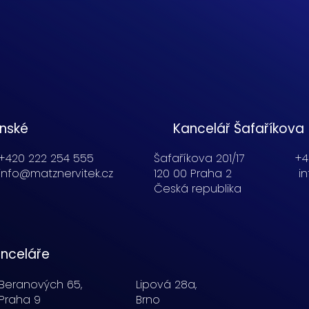
enské
Kancelář Šafaříkova
+420 222 254 555
Šafaříkova 201/17
+4
info@matznervitek.cz
120 00 Praha 2
i
Česká republika
nceláře
Beranových 65,
Lipová 28a,
Praha 9
Brno