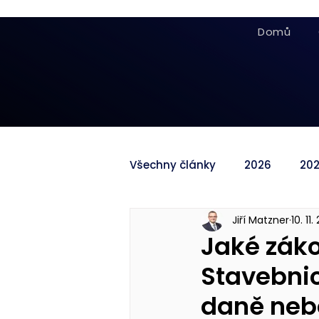
Domů
Všechny články
2026
20
Jiří Matzner
10. 11
Jaké zák
Stavebnict
daně nebo