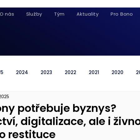
O nás
Služby
Tým
Aktuality
Pro Bono
25
2024
2023
2022
2021
2020
2
. 2025
ony potřebuje byznys?
ví, digitalizace, ale i živno
 restituce