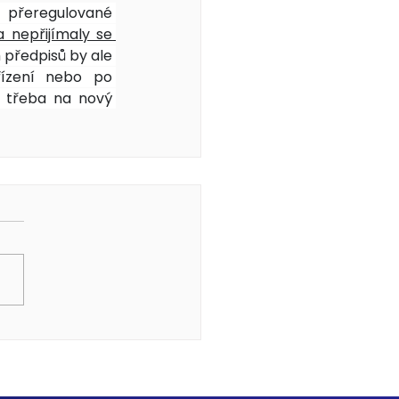
přeregulované 
nepřijímaly se 
 předpisů by ale 
řízení nebo po 
 třeba na nový 