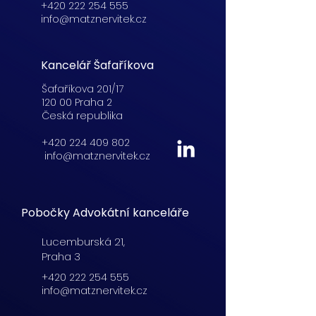
+420 222 254 555
info@matznervitek.cz
Kancelář Šafaříkova
Šafaříkova 201/17
120 00 Praha 2
Česká republika
+420 224 409 802
info@matznervitek.cz
Pobočky Advokátní kanceláře
Lucemburská
21,
Praha 3
+420 222 254 555
info@matznervitek.cz