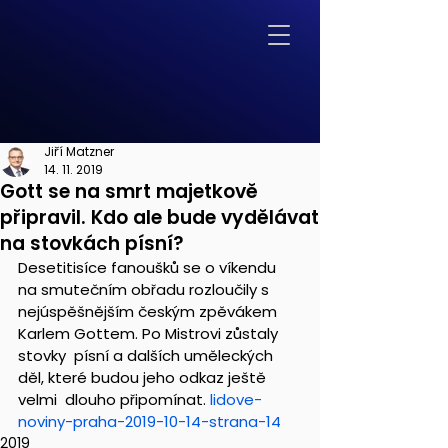
Jiří Matzner
14. 11. 2019
Gott se na smrt majetkově
připravil. Kdo ale bude vydělávat
na stovkách písní?
Desetitisíce fanoušků se o víkendu 
na smutečním obřadu rozloučily s  
nejúspěšnějším českým zpěvákem 
Karlem Gottem. Po Mistrovi zůstaly 
stovky  písní a dalších uměleckých 
děl, které budou jeho odkaz ještě 
velmi  dlouho připomínat. 
lidove-
noviny-praha-2019-10-14-strana-14
2019