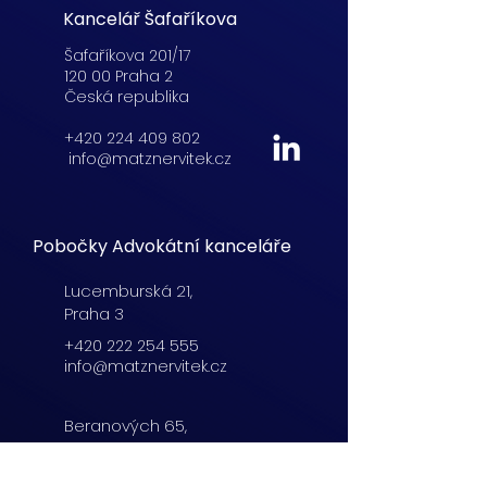
Kancelář Šafaříkova
Šafaříkova 201/17
120 00 Praha 2
Česká republika
+420 224 409 802
info@matznervitek.cz
Pobočky Advokátní kanceláře
Lucemburská
21,
Praha 3
+420 222 254 555
info@matznervitek.cz
Beranových 65,
Praha 9
+420 222 254 555