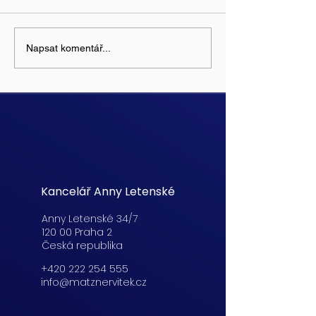
Napsat komentář...
Kancelář Anny Letenské
Anny Letenské 34/7
120 00 Praha 2
Česká republika
+420 222 254 555
info@matznervitek.cz