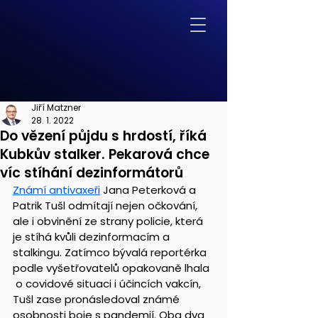
Jiří Matzner
28. 1. 2022
Do vězení půjdu s hrdostí, říká
Kubkův stalker. Pekarová chce
víc stíhání dezinformátorů
Známí antivaxeři
 Jana Peterková a 
Patrik Tušl odmítají nejen očkování,  
ale i obvinění ze strany policie, která 
je stíhá kvůli dezinformacím a  
stalkingu. Zatímco bývalá reportérka 
podle vyšetřovatelů opakovaně lhala 
 o covidové situaci i účincích vakcín, 
Tušl zase pronásledoval známé  
osobnosti boje s pandemií. Oba dva 