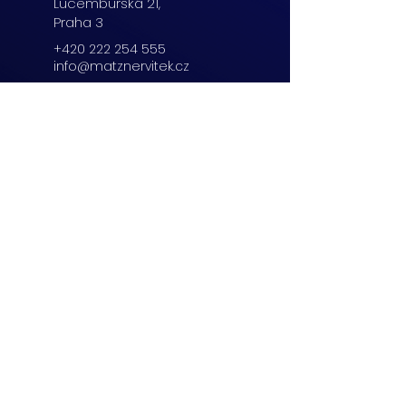
Lucemburská
21,
Praha 3
+420 222 254 555
info@matznervitek.cz
Beranových 65,
Praha 9
+420 222 254 555
info@matznervitek.cz
Lipová 28a,
Brno
+420 703 670 803
info@matznervitek.cz
VIS LEGIS