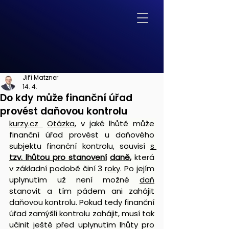
Jiří Matzner
14. 4.
Do kdy může finanční úřad
provést daňovou kontrolu
kurzy.cz
Otázka
, v jaké lhůtě může 
finanční úřad provést u daňového 
subjektu finanční kontrolu, souvisí 
s
tzv. lhůtou pro stanovení
daně
,
 která 
v základní podobě činí 3 
roky
. Po jejím 
uplynutím už není možné 
daň
stanovit a tím pádem ani zahájit 
daňovou kontrolu. Pokud tedy finanční 
úřad zamýšlí kontrolu zahájit, musí tak 
učinit ještě před uplynutím lhůty pro 