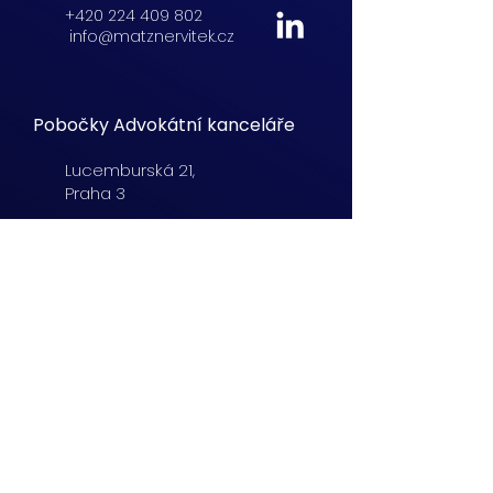
+420 224 409 802
info@matznervitek.cz
Pobočky Advokátní kanceláře
Lucemburská
21,
Praha 3
+420 222 254 555
info@matznervitek.cz
Beranových 65,
Praha 9
+420 222 254 555
info@matznervitek.cz
Lipová 28a,
Brno