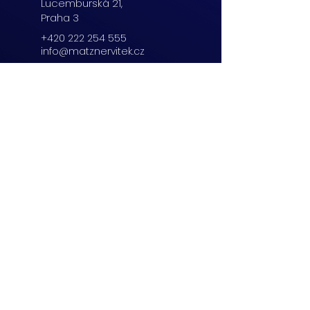
Lucemburská
21,
Praha 3
+420 222 254 555
info@matznervitek.cz
Beranových 65,
Praha 9
+420 222 254 555
info@matznervitek.cz
Lipová 28a,
Brno
+420 703 670 803
info@matznervitek.cz
VIS LEGIS