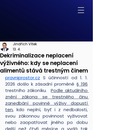
Jindřich Vítek
13. 4.
Dekriminalizace neplacení
výživného: kdy se neplacení
alimentů stává trestným činem
pravniprostor.cz
S účinností od 1. 1. 
2026 došlo k zásadní proměně 
§ 196
trestního zákoníku.  
Podle aktuálního 
znění zákona se trestného činu 
zanedbání povinné výživy dopustí 
ten
, kdo neplní, byť i z nedbalosti, 
svou zákonnou povinnost vyživovat 
nebo zaopatřovat jiného po dobu 
delší než čtyři měsíce a vydá tak 