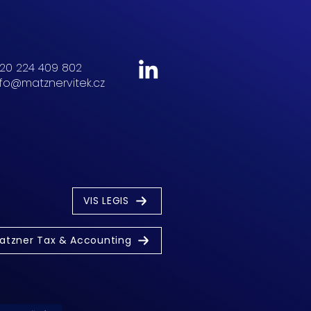
20 224 409 802
nfo@matznervitek.cz
VIS LEGIS
atzner Tax & Accounting