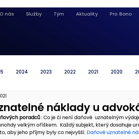
O nás
Služby
Tým
Aktuality
Pro Bono
25
2024
2023
2022
2021
2020
2
2021
znatelné náklady u advok
aňových poradců
 : Co je či není daňově  uznatelným výda
ohdy velkým oříškem.  Každý subjekt, který dosahuje urč
to, aby jeho příjmy byly co nejvyšší. 
Daňově uznatelné nákl