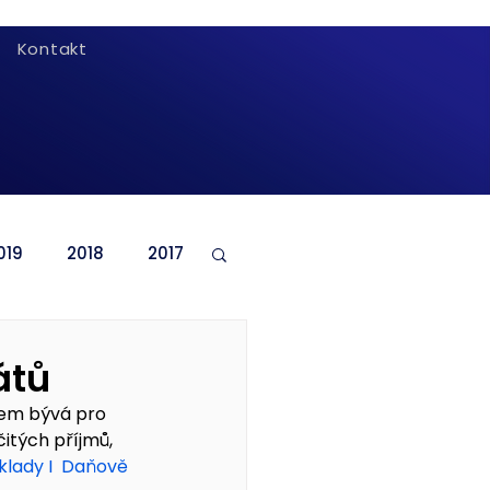
Kontakt
019
2018
2017
átů
jem bývá pro 
itých příjmů,
ady I  
Daňově 