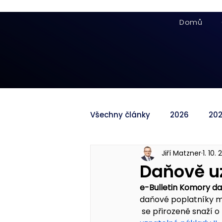
Domů
Všechny články
2026
20
Jiří Matzner
1. 10. 
Daňově u
e-Bulletin Komory d
daňové poplatníky mn
 se přirozeně snaží o 