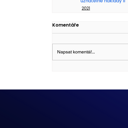
uznatelné náklady II
2021
Komentáře
Napsat komentář...