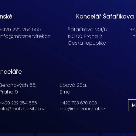
enské
Kancelář Šafaříkova
+420 222 254 555
Šafaříkova 201/17
+4
info@matznervitek.cz
120 00 Praha 2
i
Česká republika
nceláře
Beranových 65,
Lipová 28a,
Praha 9
Brno
+420 222 254 555
+420 703 670 803
M
info@matznervitek.cz
info@matznervitek.cz