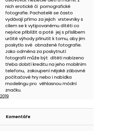
nich erotické či  pornografické 
fotografie. Pachatelé se často 
vydávají přímo za jejich  vrstevníky s 
cílem se k vytipovanému dítěti co 
nejvíce přiblížit a poté  jej s příslibem 
určité výhody přinutit k tomu, aby jim 
poskytlo své  obnažené fotografie. 
Jako odměna za poskytnutí 
fotografií může být  dítěti nabízeno 
třeba dobití kreditu na jeho mobilním 
telefonu,  zakoupení nějaké zábavné 
počítačové hry nebo i nabídka 
modelingu pro  věhlasnou módní 
značku. 
2019
Komentáře