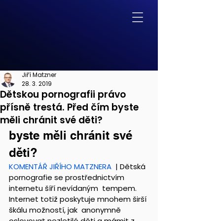
Jiří Matzner
28. 3. 2019
Dětskou pornografii právo
přísně trestá. Před čím byste
měli chránit své děti?
byste měli chránit své 
děti?
KOMENTÁŘ JIŘÍHO MATZNERA
  | Dětská 
pornografie se prostřednictvím 
internetu šíří nevídaným  tempem. 
Internet totiž poskytuje mnohem širší 
škálu možností, jak  anonymně 
oslovovat nezletilé děti a mámit z 