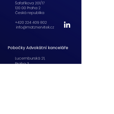
Šafaříkova 201/17
120 00 Praha 2
Česká republika
+420 224 409 802
info@matznervitek.cz
Pobočky Advokátní kanceláře
Lucemburská
21,
Praha 3
+420 222 254 555
info@matznervitek.cz
Beranových 65,
Praha 9
+420 222 254 555
info@matznervitek.cz