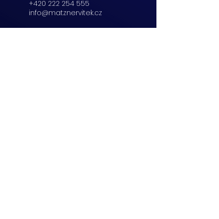
+420 222 254 555
info@matznervitek.cz
Beranových 65,
Praha 9
+420 222 254 555
info@matznervitek.cz
Lipová 28a,
Brno
+420 703 670 803
info@matznervitek.cz
VIS LEGIS
Matzner Tax & Accounting