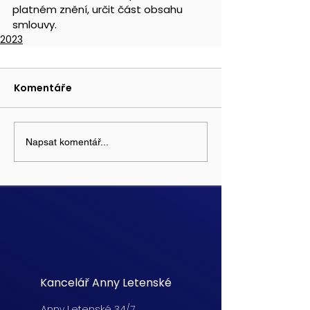
platném znění, určit část obsahu 
smlouvy.
2023
Komentáře
Napsat komentář...
Kancelář Anny Letenské
Anny Letenské 34/7