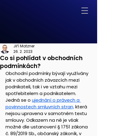
Jiří Matzner
26. 2. 2023
Co si pohlídat v obchodních
podmínkách?
Obchodní podmínky bývají využívány 
jak v obchodních závazcích mezi 
podnikateli, tak i ve vztahu mezi 
spotřebitelem a podnikatelem. 
Jedná se o 
ujednání o právech a 
povinnostech smluvních stran,
 která 
nejsou upravena v samotném textu 
smlouvy. Odkazem na ně je však 
možné dle ustanovení § 1751 zákona 
č. 89/2019 Sb., občanský zákoník, v 