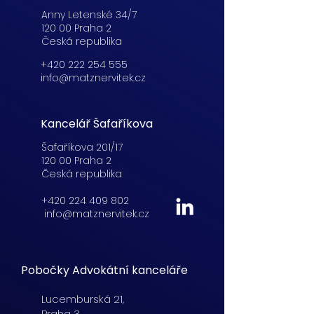
Anny Letenské 34/7
120 00 Praha 2
Česká republika
+420 222 254 555
info@matznervitek.cz
Kancelář Šafaříkova
Šafaříkova 201/17
120 00 Praha 2
Česká republika
+420 224 409 802
info@matznervitek.cz
Pobočky Advokátní kanceláře
Lucemburská
21,
Praha 3