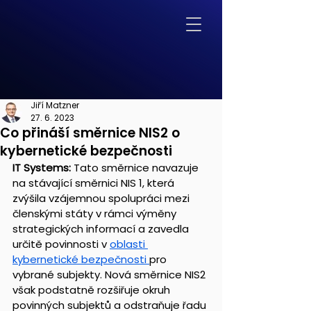
Jiří Matzner
27. 6. 2023
Co přináší směrnice NIS2 o
kybernetické bezpečnosti
IT Systems:
 Tato směrnice navazuje 
na stávající směrnici NIS 1, která 
zvýšila vzájemnou spolupráci mezi 
členskými státy v rámci výměny 
strategických informací a zavedla 
určitě povinnosti v 
oblasti 
kybernetické bezpečnosti 
pro 
vybrané subjekty. Nová směrnice NIS2 
však podstatně rozšiřuje okruh 
povinných subjektů a odstraňuje řadu 