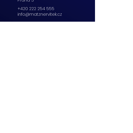
+420 222 254 555
info@matznervitek.cz
Beranových 65,
Praha 9
+420 222 254 555
info@matznervitek.cz
Lipová 28a,
Brno
+420 703 670 803
info@matznervitek.cz
VIS LEGIS
Matzner Tax & Accounting