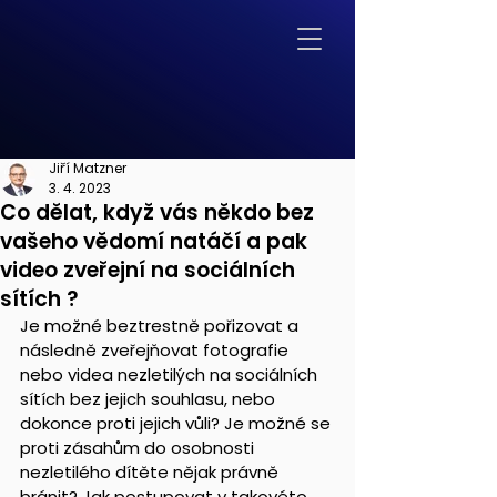
Jiří Matzner
3. 4. 2023
Co dělat, když vás někdo bez
vašeho vědomí natáčí a pak
video zveřejní na sociálních
sítích ?
Je možné beztrestně pořizovat a 
následně zveřejňovat fotografie 
nebo videa nezletilých na sociálních 
sítích bez jejich souhlasu, nebo 
dokonce proti jejich vůli? Je možné se 
proti zásahům do osobnosti 
nezletilého dítěte nějak právně 
bránit? Jak postupovat v takovéto 