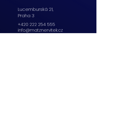
Lucemburská
21,
Praha 3
+420 222 254 555
info@matznervitek.cz
Beranových 65,
Praha 9
+420 222 254 555
info@matznervitek.cz
Lipová 28a,
Brno
+420 703 670 803
info@matznervitek.cz
VIS LEGIS