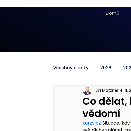
Domů
Všechny články
2026
20
Jiří Matzner
4. 11.
Co dělat,
vědomí
kurzy.cz
Situace, kdy 
své dluhy splácet,
 mů