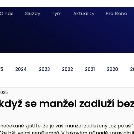
O nás
Služby
Tým
Aktuality
Pro Bono
25
2024
2023
2022
2021
2020
2
 2025
 když se manžel zadluží b
nečekaně zjistíte, že je 
váš manžel zadlužený „až po uši“
že být velmi nepříjemná. V takovém případě zpravidla již