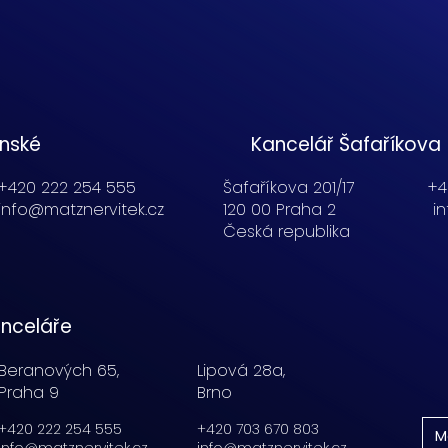
enské
Kancelář Šafaříkova
+420 222 254 555
Šafaříkova 201/17
+4
info@matznervitek.cz
120 00 Praha 2
i
Česká republika
nceláře
Beranových 65,
Lipová 28a,
Praha 9
Brno
+420 222 254 555
+420 703 670 803
M