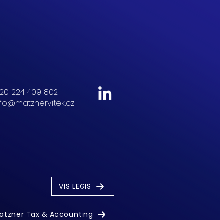
20 224 409 802
nfo@matznervitek.cz
VIS LEGIS
atzner Tax & Accounting