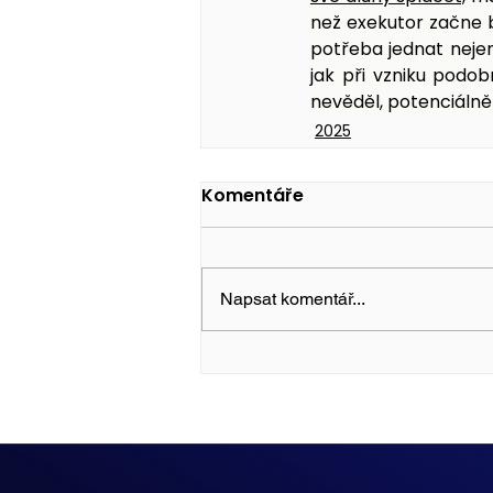
než exekutor začne 
potřeba jednat nejen
jak při vzniku podo
nevěděl, potenciálně h
2025
Komentáře
Napsat komentář...