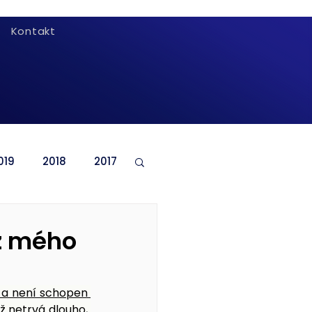
Kontakt
019
2018
2017
ez mého
 a není schopen 
 netrvá dlouho, 