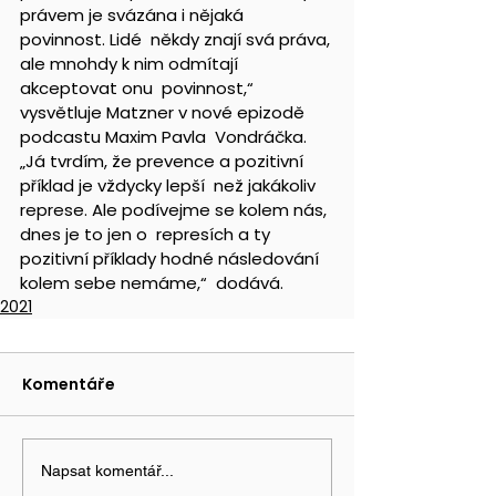
právem je svázána i nějaká 
povinnost. Lidé  někdy znají svá práva, 
ale mnohdy k nim odmítají 
akceptovat onu  povinnost,“ 
vysvětluje Matzner v nové epizodě 
podcastu Maxim Pavla  Vondráčka. 
„Já tvrdím, že prevence a pozitivní 
příklad je vždycky lepší  než jakákoliv 
represe. Ale podívejme se kolem nás, 
dnes je to jen o  represích a ty 
pozitivní příklady hodné následování 
kolem sebe nemáme,“  dodává.
2021
Komentáře
Napsat komentář...