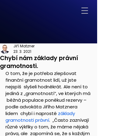
Jiří Matzner
23. 3. 2021
Chybí nám základy právní
gramotnosti.
O tom, že je potřeba zlepšovat 
finanční gramotnost lidí, už jste 
nejspíš  slyšeli hodněkrát. Ale není to 
jediná z „gramotností“, ve kterých má 
 běžná populace poněkud rezervy – 
podle advokáta Jiřího Matznera 
lidem  chybí i naprosté 
základy 
gramotnosti právní
.  „Často zaznívají 
různé výkřiky o tom, že máme nějaká 
práva, ale  zapomíná se, že s každým 