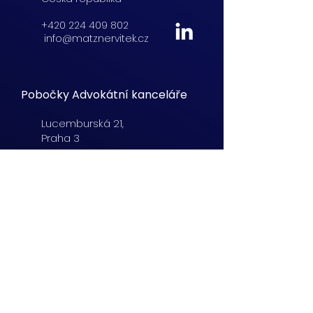
+420 224 409 802
info@matznervitek.cz
Pobočky Advokátní kanceláře
Lucemburská
21,
Praha 3
+420 222 254 555
info@matznervitek.cz
Beranových 65,
Praha 9
+420 222 254 555
info@matznervitek.cz
Lipová 28a,