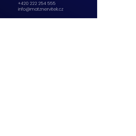
+420 222 254 555
info@matznervitek.cz
Beranových 65,
Praha 9
+420 222 254 555
info@matznervitek.cz
Lipová 28a,
Brno
+420 703 670 803
info@matznervitek.cz
VIS LEGIS
Matzner Tax & Accounting