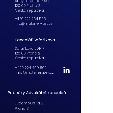
Anny Letenské 34/7
120 00 Praha 2
Česká republika
+420 222 254 555
info@matznervitek.cz
Kancelář Šafaříkova
Šafaříkova 201/17
120 00 Praha 2
Česká republika
+420 224 409 802
info@matznervitek.cz
Pobočky Advokátní kanceláře
Lucemburská
21,
Praha 3