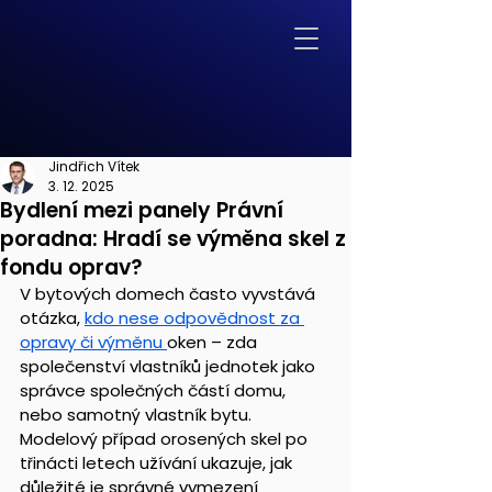
Jindřich Vítek
3. 12. 2025
Bydlení mezi panely Právní
poradna: Hradí se výměna skel z
fondu oprav?
V bytových domech často vyvstává 
otázka, 
kdo nese odpovědnost za 
opravy či výměnu 
oken – zda 
společenství vlastníků jednotek jako 
správce společných částí domu, 
nebo samotný vlastník bytu. 
Modelový případ orosených skel po 
třinácti letech užívání ukazuje, jak 
důležité je správné vymezení 