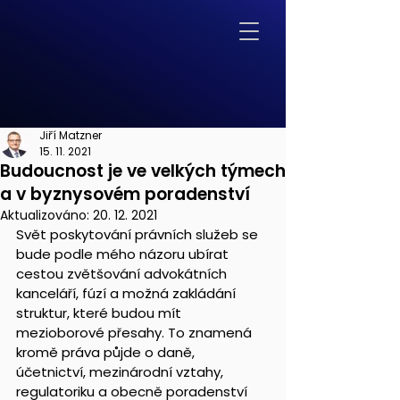
Jiří Matzner
15. 11. 2021
Budoucnost je ve velkých týmech
a v byznysovém poradenství
Aktualizováno:
20. 12. 2021
Svět poskytování právních služeb se 
bude podle mého názoru ubírat 
cestou zvětšování advokátních 
kanceláří, fúzí a možná zakládání 
struktur, které budou mít 
mezioborové přesahy. To znamená 
kromě práva půjde o daně, 
účetnictví, mezinárodní vztahy, 
regulatoriku a obecně poradenství 