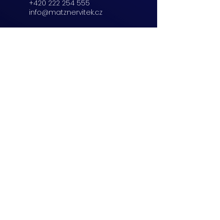
+420 222 254 555
info@matznervitek.cz
Beranových 65,
Praha 9
+420 222 254 555
info@matznervitek.cz
Lipová 28a,
Brno
+420 703 670 803
info@matznervitek.cz
VIS LEGIS
Matzner Tax & Accounting