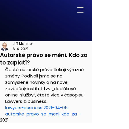
Jiří Matzner
6. 4. 2021
Autorské právo se měni. Kdo za
to zaplatí?
České autorské právo čekají výrazné 
změny. Podívali jsme se na  
zamýšlené novinky a na nově 
zaváděný institut tzv. „doplňkové 
online  služby“, čtete více v časopisu 
Lawyers & business.
lawyers-business 2021-04-05 
autorske-pravo-se-meni-kdo-za-
2021