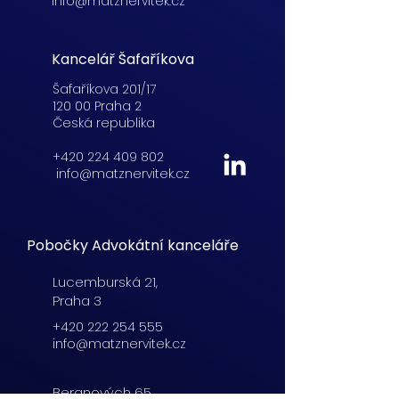
info@matznervitek.cz
Kancelář Šafaříkova
Šafaříkova 201/17
120 00 Praha 2
Česká republika
+420 224 409 802
info@matznervitek.cz
Pobočky Advokátní kanceláře
Lucemburská
21,
Praha 3
+420 222 254 555
info@matznervitek.cz
Beranových 65,