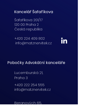
Kancelář Šafaříkova
Šafaříkova 201/17
120 00 Praha 2
Česká republika
+420 224 409 802
info@matznervitek.cz
Pobočky Advokátní kanceláře
Lucemburská
21,
Praha 3
+420 222 254 555
info@matznervitek.cz
Beranových 65,
Praha 9