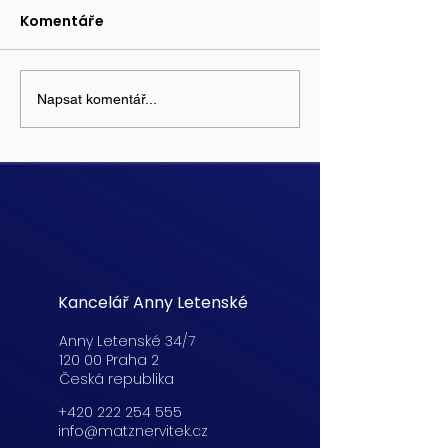
Komentáře
Napsat komentář...
Kancelář Anny Letenské
Anny Letenské 34/7
120 00 Praha 2
Česká republika
+420 222 254 555
info@matznervitek.cz