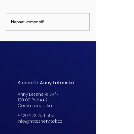
Napsat komentář...
Kancelář Anny Letenské
Anny Letenské 34/7
120 00 Praha 2
Česká republika
+420 222 254 555
info@matznervitek.cz