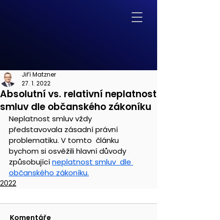
Jiří Matzner
27. 1. 2022
Absolutní vs. relativní neplatnost
smluv dle občanského zákoníku
Neplatnost smluv vždy 
představovala zásadní právní 
problematiku. V tomto  článku 
bychom si osvěžili hlavní důvody 
způsobující 
neplatnost smluv  dle 
občanského zákoníku.
2022
Komentáře