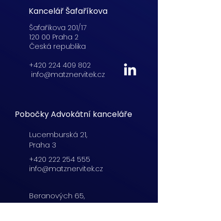
Kancelář Šafaříkova
Šafaříkova 201/17
120 00 Praha 2
Česká republika
+420 224 409 802
info@matznervitek.cz
Pobočky Advokátní kanceláře
Lucemburská
21,
Praha 3
+420 222 254 555
info@matznervitek.cz
Beranových 65,
Praha 9
+420 222 254 555