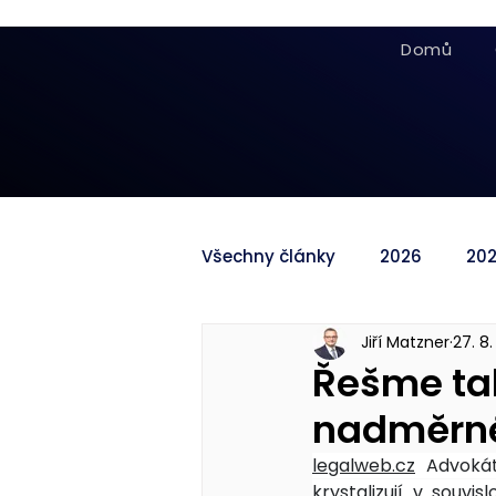
Domů
Všechny články
2026
20
Jiří Matzner
27. 8
Řešme tak
nadměrné
legalweb.cz
 Advokát
krystalizují v souv