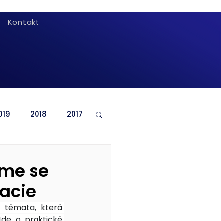
Kontakt
019
2018
2017
jme se
acie
 témata, která 
de o praktické 