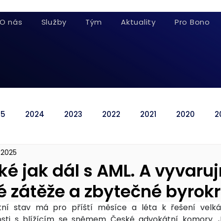
O nás
Služby
Tým
Aktuality
Pro Bono
25
2024
2023
2022
2021
2020
2
. 2025
é jak dál s AML. A vyvaru
 zátěže a zbytečné byrokr
ní stav má pro příští měsíce a léta k řešení velká
islosti s blížícím se sněmem České advokátní komory. J