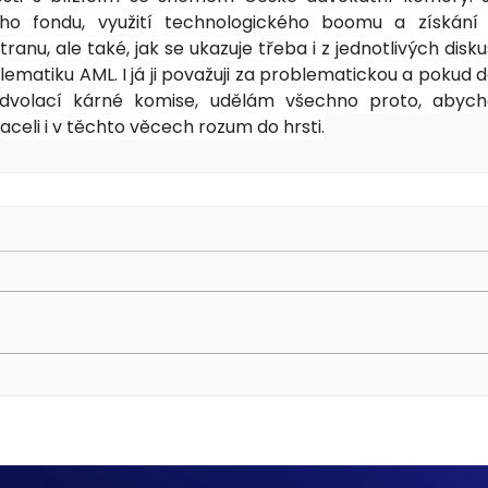
ho fondu, využití technologického boomu a získání 
tranu, ale také, jak se ukazuje třeba i z jednotlivých disk
ematiku AML. I já ji považuji za problematickou a pokud 
dvolací kárné komise, udělám všechno proto, abych
celi i v těchto věcech rozum do hrsti.