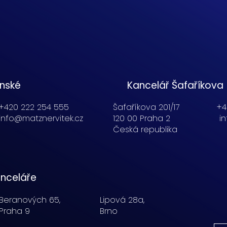
enské
Kancelář Šafaříkova
+420 222 254 555
Šafaříkova 201/17
+4
info@matznervitek.cz
120 00 Praha 2
i
Česká republika
nceláře
Beranových 65,
Lipová 28a,
Praha 9
Brno