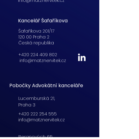
info@matznervitek.cz
Kancelář Šafaříkova
Šafaříkova 201/17
120 00 Praha 2
Česká republika
+420 224 409 802
info@matznervitek.cz
Pobočky Advokátní kanceláře
Lucemburská
21,
Praha 3
+420 222 254 555
info@matznervitek.cz
Beranových 65,