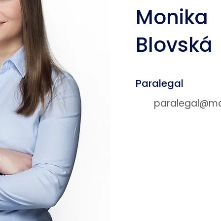
Monika
Blovská
Paralegal
paralegal@mat