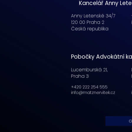
Kancelář Anny Let
Anny Letenské 34/7
120 00 Praha 2
Česká republika
Pobočky Advokátní ka
Lucemburská
21,
Praha 3
+420 222 254 555
info@matznervitek.cz
G