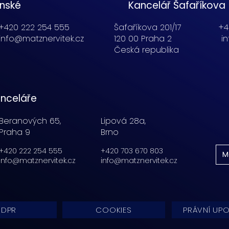
enské
Kancelář Šafaříkova
+420 222 254 555
Šafaříkova 201/17
+4
info@matznervitek.cz
120 00 Praha 2
i
Česká republika
nceláře
Beranových 65,
Lipová 28a,
Praha 9
Brno
+420 222 254 555
+420 703 670 803
M
info@matznervitek.cz
info@matznervitek.cz
DPR
COOKIES
PRÁVNÍ UP