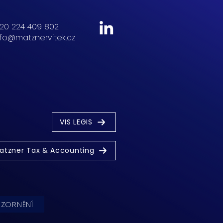
20 224 409 802
nfo@matznervitek.cz
VIS LEGIS
atzner Tax & Accounting
OZORNĚNÍ