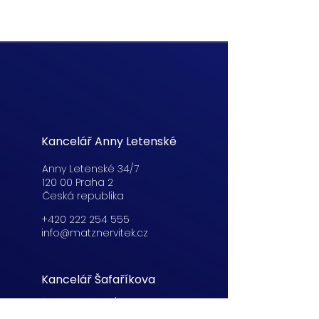
Kancelář Anny Letenské
Anny Letenské 34/7
120 00 Praha 2
Česká republika
+420 222 254 555
info@matznervitek.cz
Kancelář Šafaříkova
Šafaříkova 201/17
120 00 Praha 2