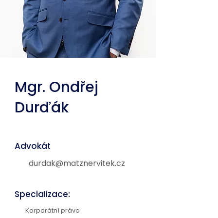
Mgr. Ondřej
Durďák
Advokát
durdak@matznervitek.cz
Specializace:
Korporátní právo