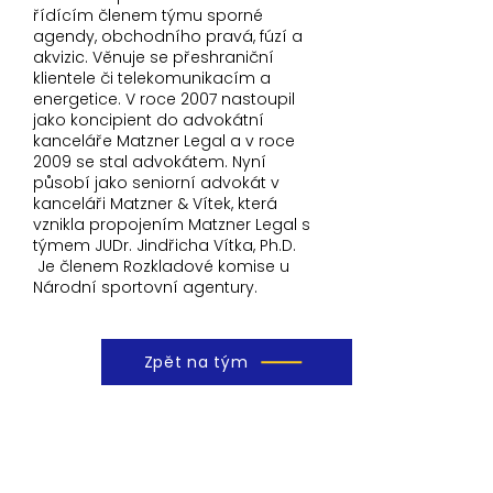
řídícím členem týmu sporné
agendy, obchodního pravá, fúzí a
akvizic. Věnuje se přeshraniční
klientele či telekomunikacím a
energetice. V roce 2007 nastoupil
jako koncipient do advokátní
kanceláře Matzner Legal a v roce
2009 se stal advokátem. Nyní
působí jako seniorní advokát v
kanceláři Matzner & Vítek, která
vznikla propojením Matzner Legal s
týmem JUDr. Jindřicha Vítka, Ph.D.
Je členem Rozkladové komise u
Národní sportovní agentury.
Zpět na tým