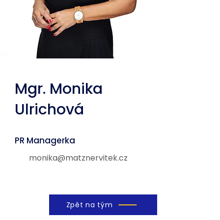
Mgr. Monika
Ulrichová
PR Managerka
monika@matznervitek.cz
Zpět na tým