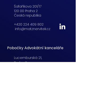
Šafaříkova 201/17
120 00 Praha 2
Česká republika
+420 224 409 802
info@matznervitek.cz
Pobočky Advokátní kanceláře
Lucemburská
21,
Praha 3
+420 222 254 555
info@matznervitek.cz
Beranových 65,
Praha 9
+420 222 254 555
info@matznervitek.cz