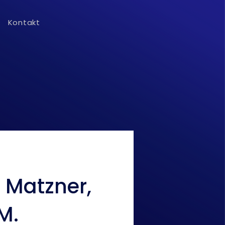
Kontakt
í Matzner,
.M.