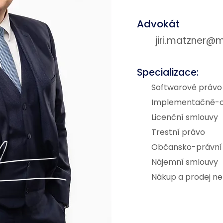
Advokát
jiri.matzner@m
Specializace:
Softwarové právo
Implementačně-o
Licenční smlouvy
Trestní právo
Občansko-právní 
Nájemní smlouvy
Nákup a prodej ne