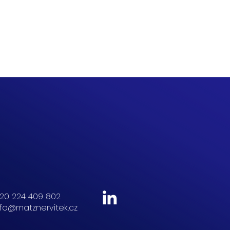
20 224 409 802
nfo@matznervitek.cz