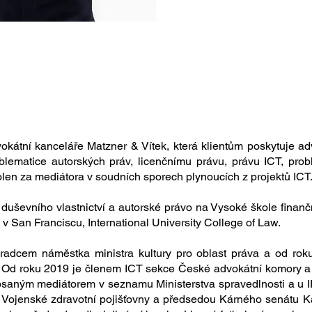
vokátní kanceláře Matzner & Vítek, která klientům poskytuje ad
blematice autorských práv, licenčnímu právu, právu ICT, probl
len za mediátora v soudních sporech plynoucích z projektů ICT
duševního vlastnictví a autorské právo na Vysoké škole finančn
 v San Franciscu, International University College of Law.
radcem náměstka ministra kultury pro oblast práva a od ro
. Od roku 2019 je členem ICT sekce České advokátní komory a 
psaným mediátorem v seznamu Ministerstva spravedlnosti a u 
 Vojenské zdravotní pojišťovny a předsedou Kárného senátu 