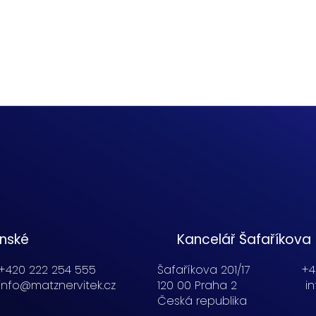
enské
Kancelář Šafaříkova
+420 222 254 555
Šafaříkova 201/17
+4
info@matznervitek.cz
120 00 Praha 2
i
Česká republika