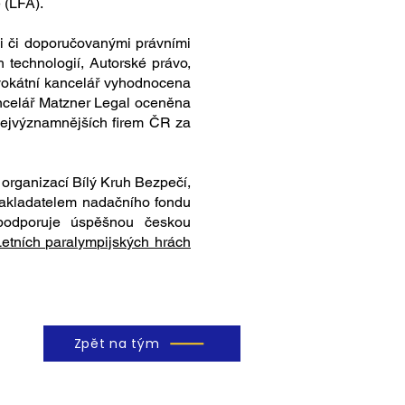
 (LFA).
i či doporučovanými právními
h technologií, Autorské právo,
advokátní kancelář vyhodnocena
ncelář Matzner Legal oceněna
ejvýznamnějších firem ČR za
 organizací Bílý Kruh Bezpečí,
zakladatelem nadačního fondu
podporuje úspěšnou českou
Letních paralympijských hrách
Zpět na tým