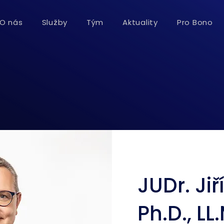
O nás
Služby
Tým
Aktuality
Pro Bono
JUDr. Jiř
Ph.D., LL