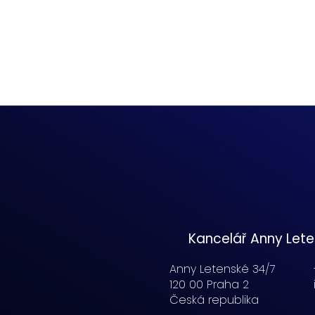
Kancelář Anny Let
Anny Letenské 34/7
120 00 Praha 2
Česká republika