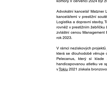
komory. V červenci 2024 byl z
Advokátní kancelář Matzner 
kancelářemi v prestižní soutě
Logistika a dopravní stavby, 
rovněž v prestižním žebříčk
zvláštní cenou Management 
rok 2023.
V rámci neziskových projektů 
která se dlouhodobě věnuje 
Pelecanus, který si klad
handicapovanou atletku ve sp
v
Tokiu
2021 získala bronzovou