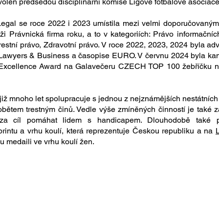
volen předsedou disciplinární komise Ligové fotbalové asociace
Legal se roce 2022 i 2023 umístila mezi velmi doporučovaným
ži Právnická firma roku, a to v kategoriích: Právo informačníc
Trestní právo, Zdravotní právo. V roce 2022, 2023, 2024 byla 
u Lawyers & Business a časopise EURO. V červnu 2024 byla ka
Excellence Award na Galavečeru CZECH TOP 100 žebříčku n
již mnoho let spolupracuje s jednou z nejznámějších nestátních
obětem trestným činů. Vedle výše zmíněných činností je také 
e za cíl pomáhat lidem s handicapem. Dlouhodobě také 
rintu a vrhu koulí, která reprezentuje Českou republiku a na
 medaili ve vrhu koulí žen.